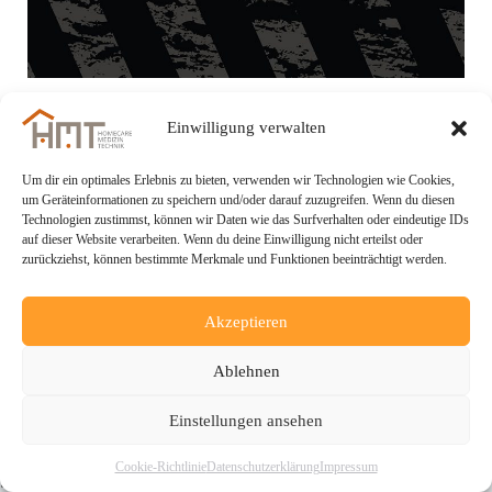
Einwilligung verwalten
Diese Seite ist gerade im Umbau.
Um dir ein optimales Erlebnis zu bieten, verwenden wir Technologien wie Cookies,
um Geräteinformationen zu speichern und/oder darauf zuzugreifen. Wenn du diesen
Bitte haben Sie etwas Geduld und schauen
Technologien zustimmst, können wir Daten wie das Surfverhalten oder eindeutige IDs
auf dieser Website verarbeiten. Wenn du deine Einwilligung nicht erteilst oder
Sie in Kürze wieder vorbei.
zurückziehst, können bestimmte Merkmale und Funktionen beeinträchtigt werden.
Akzeptieren
Ablehnen
Einstellungen ansehen
Copyright © 2026 - HMT Homecare-Medizin-Technik
Cookie-Richtlinie
Datenschutzerklärung
Impressum
Service GmbH