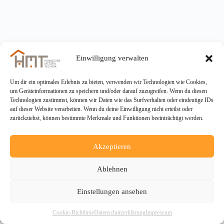
Einwilligung verwalten
Um dir ein optimales Erlebnis zu bieten, verwenden wir Technologien wie Cookies,
um Geräteinformationen zu speichern und/oder darauf zuzugreifen. Wenn du diesen
Technologien zustimmst, können wir Daten wie das Surfverhalten oder eindeutige IDs
auf dieser Website verarbeiten. Wenn du deine Einwilligung nicht erteilst oder
zurückziehst, können bestimmte Merkmale und Funktionen beeinträchtigt werden.
Akzeptieren
Ablehnen
Einstellungen ansehen
Copyright © 2026 - HMT Homecare-Medizin-Technik
Cookie-Richtlinie
Datenschutzerklärung
Impressum
Service GmbH