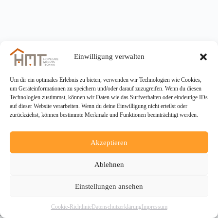
Einwilligung verwalten
Um dir ein optimales Erlebnis zu bieten, verwenden wir Technologien wie Cookies,
um Geräteinformationen zu speichern und/oder darauf zuzugreifen. Wenn du diesen
Technologien zustimmst, können wir Daten wie das Surfverhalten oder eindeutige IDs
auf dieser Website verarbeiten. Wenn du deine Einwilligung nicht erteilst oder
zurückziehst, können bestimmte Merkmale und Funktionen beeinträchtigt werden.
Akzeptieren
Ablehnen
Einstellungen ansehen
Copyright © 2026 - HMT Homecare-Medizin-Technik
Cookie-Richtlinie
Datenschutzerklärung
Impressum
Service GmbH