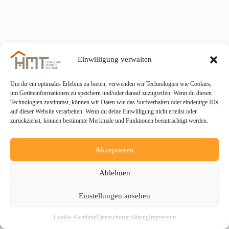
Einwilligung verwalten
Um dir ein optimales Erlebnis zu bieten, verwenden wir Technologien wie Cookies,
um Geräteinformationen zu speichern und/oder darauf zuzugreifen. Wenn du diesen
Technologien zustimmst, können wir Daten wie das Surfverhalten oder eindeutige IDs
auf dieser Website verarbeiten. Wenn du deine Einwilligung nicht erteilst oder
zurückziehst, können bestimmte Merkmale und Funktionen beeinträchtigt werden.
Akzeptieren
Ablehnen
Einstellungen ansehen
Copyright © 2026 - HMT Homecare-Medizin-Technik
Cookie-Richtlinie
Datenschutzerklärung
Impressum
Service GmbH