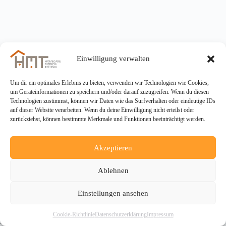
Einwilligung verwalten
Um dir ein optimales Erlebnis zu bieten, verwenden wir Technologien wie Cookies,
um Geräteinformationen zu speichern und/oder darauf zuzugreifen. Wenn du diesen
Technologien zustimmst, können wir Daten wie das Surfverhalten oder eindeutige IDs
auf dieser Website verarbeiten. Wenn du deine Einwilligung nicht erteilst oder
zurückziehst, können bestimmte Merkmale und Funktionen beeinträchtigt werden.
Akzeptieren
Ablehnen
Einstellungen ansehen
Copyright © 2026 - HMT Homecare-Medizin-Technik
Cookie-Richtlinie
Datenschutzerklärung
Impressum
Service GmbH